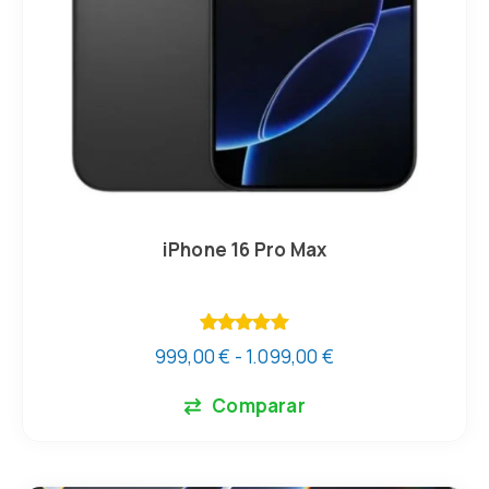
iPhone 16 Pro Max
Valorado
999,00
€
-
1.099,00
€
con
5.00
de 5
Comparar