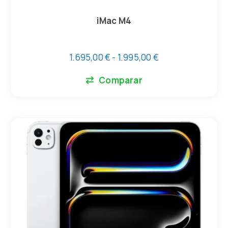
iMac M4
1.695,00
€
-
1.995,00
€
Comparar