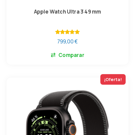
Apple Watch Ultra 3 49 mm
Valorado
799,00
€
con
5.00
de 5
Comparar
¡Oferta!