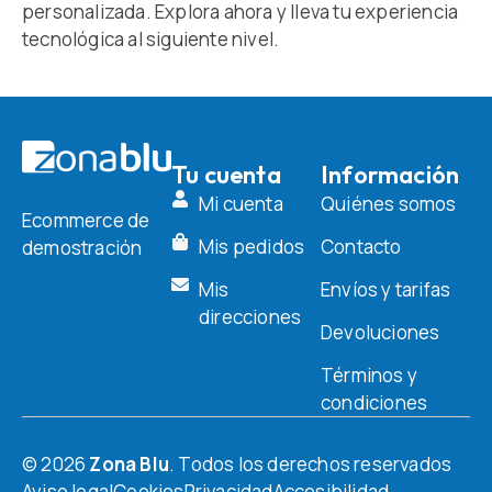
personalizada. Explora ahora y lleva tu experiencia
tecnológica al siguiente nivel.
Tu cuenta
Información
Mi cuenta
Quiénes somos
Ecommerce de
Mis pedidos
Contacto
demostración
Mis
Envíos y tarifas
direcciones
Devoluciones
Términos y
condiciones
© 2026
Zona Blu
. Todos los derechos reservados
Aviso legal
Cookies
Privacidad
Accesibilidad