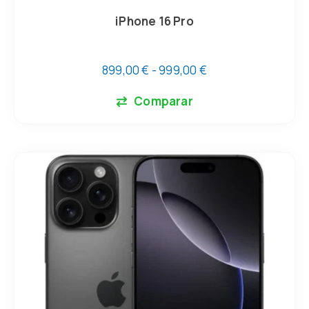
iPhone 16 Pro
899,00
€
-
999,00
€
Comparar