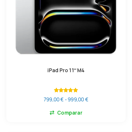
iPad Pro 11″ M4
Valorado
799,00
€
-
999,00
€
con
5.00
de 5
Comparar