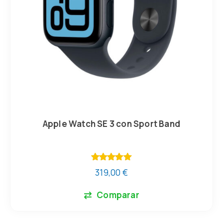
Apple Watch SE 3 con Sport Band
Valorado
319,00
€
con
5.00
de 5
Comparar