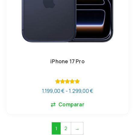
iPhone 17 Pro
Valorado
1.199,00
€
-
1.299,00
€
con
5.00
de 5
Comparar
2
→
1