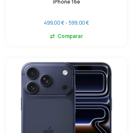
iPhone 16e
499,00
€
-
599,00
€
Comparar