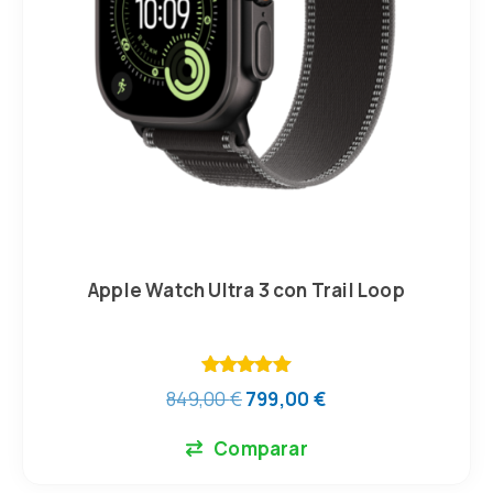
Apple Watch Ultra 3 con Trail Loop
Valorado
849,00
€
799,00
€
con
5.00
de 5
Comparar